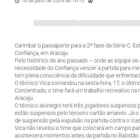
18 de julho de 2009
às 16:10
Carimbar o passaporte para a 2ª fase da Série C. Es
Confiança, em Aracaju.
Pelo histórico do ano passado – onde as equipe se
necessidade do Confiança vencer a partida para mel
tem plena consciência da dificuldade que enfrentará
O técnico Vica comandou na sexta-feira, 17, o últi
Concentrado, o time fará um trabalho recreativo n
Aracaju.
O técnico alvinegro terá três jogadores suspensos p
estão suspensos pelo terceiro cartão amarelo. Já o
de suspensão pela expulsão na partida contra o Icas
Vica não revelou o time que colocará em campo para
acontecerá momentos antes da partida no Batistão.