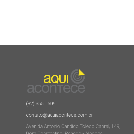
(82) 3551.5091
contato@aquiacontece.com.br
Avenida Antonio Candido Toledo Cabral, 149,
Dom Constantino. Penedo - Alagoas