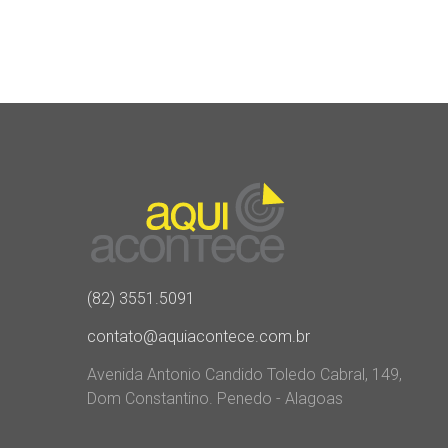
(82) 3551.5091
contato@aquiacontece.com.br
Avenida Antonio Candido Toledo Cabral, 149,
Dom Constantino. Penedo - Alagoas