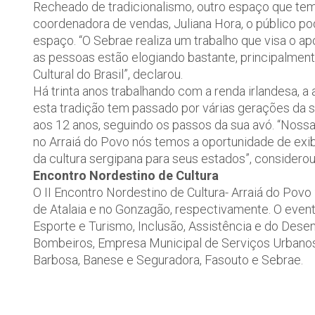
Recheado de tradicionalismo, outro espaço que tem
coordenadora de vendas, Juliana Hora, o público po
espaço. “O Sebrae realiza um trabalho que visa o a
as pessoas estão elogiando bastante, principalmente
Cultural do Brasil”, declarou.
Há trinta anos trabalhando com a renda irlandesa, a 
esta tradição tem passado por várias gerações da s
aos 12 anos, seguindo os passos da sua avó. “Noss
no Arraiá do Povo nós temos a oportunidade de exi
da cultura sergipana para seus estados”, considerou
Encontro Nordestino de Cultura
O II Encontro Nordestino de Cultura- Arraiá do Povo 
de Atalaia e no Gonzagão, respectivamente. O event
Esporte e Turismo, Inclusão, Assistência e do Desen
Bombeiros, Empresa Municipal de Serviços Urbanos,
Barbosa, Banese e Seguradora, Fasouto e Sebrae.