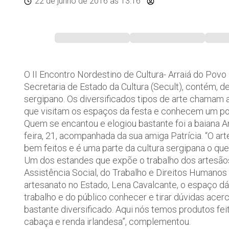
22 de junho de 2016
às 13:16
O II Encontro Nordestino de Cultura- Arraiá do Povo
Secretaria de Estado da Cultura (Secult), contém, d
sergipano. Os diversificados tipos de arte chamam a 
que visitam os espaços da festa e conhecem um pou
Quem se encantou e elogiou bastante foi a baiana An
feira, 21, acompanhada da sua amiga Patrícia. “O a
bem feitos e é uma parte da cultura sergipana o que
Um dos estandes que expõe o trabalho dos artesãos 
Assistência Social, do Trabalho e Direitos Humanos 
artesanato no Estado, Lena Cavalcante, o espaço dá
trabalho e do público conhecer e tirar dúvidas ace
bastante diversificado. Aqui nós temos produtos fei
cabaça e renda irlandesa”, complementou.