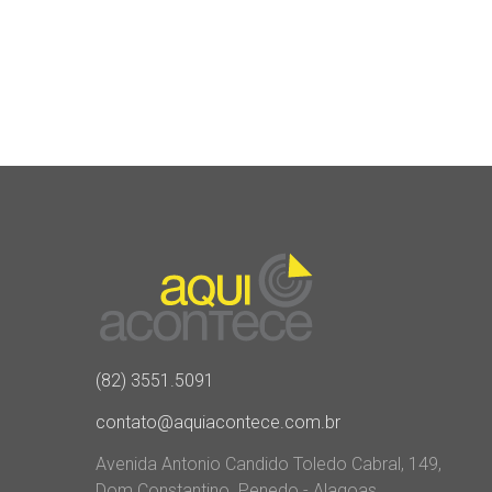
(82) 3551.5091
contato@aquiacontece.com.br
Avenida Antonio Candido Toledo Cabral, 149,
Dom Constantino. Penedo - Alagoas