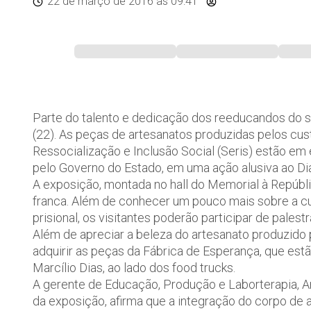
22 de março de 2016
às 09:41
Parte do talento e dedicação dos reeducandos do si
(22). As peças de artesanatos produzidas pelos cu
Ressocialização e Inclusão Social (Seris) estão e
pelo Governo do Estado, em uma ação alusiva ao Di
A exposição, montada no hall do Memorial à Repúbli
franca. Além de conhecer um pouco mais sobre a cu
prisional, os visitantes poderão participar de palestra
Além de apreciar a beleza do artesanato produzido 
adquirir as peças da Fábrica de Esperança, que est
Marcílio Dias, ao lado dos food trucks.
A gerente de Educação, Produção e Laborterapia, An
da exposição, afirma que a integração do corpo de 