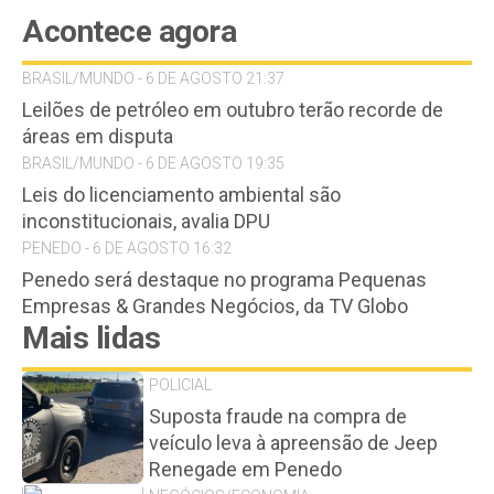
Acontece agora
BRASIL/MUNDO - 6 DE AGOSTO 21:37
Leilões de petróleo em outubro terão recorde de
áreas em disputa
BRASIL/MUNDO - 6 DE AGOSTO 19:35
Leis do licenciamento ambiental são
inconstitucionais, avalia DPU
PENEDO - 6 DE AGOSTO 16:32
Penedo será destaque no programa Pequenas
Empresas & Grandes Negócios, da TV Globo
Mais lidas
POLICIAL
Suposta fraude na compra de
veículo leva à apreensão de Jeep
Renegade em Penedo