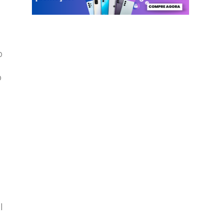
o
o
l