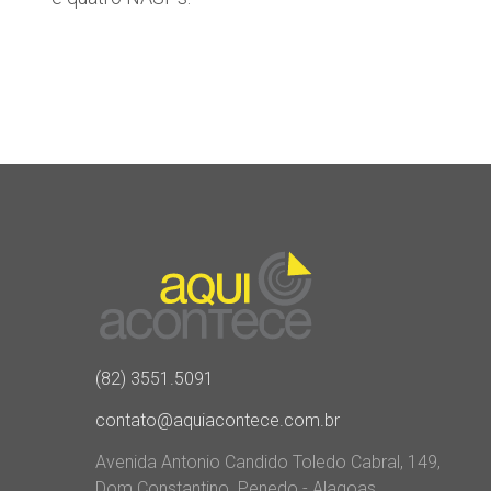
(82) 3551.5091
contato@aquiacontece.com.br
Avenida Antonio Candido Toledo Cabral, 149,
Dom Constantino. Penedo - Alagoas