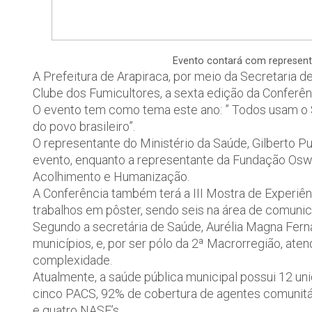
Evento contará com representa
A Prefeitura de Arapiraca, por meio da Secretaria de 
Clube dos Fumicultores, a sexta edição da Conferê
O evento tem como tema este ano: ” Todos usam o SU
do povo brasileiro”.
O representante do Ministério da Saúde, Gilberto Pu
evento, enquanto a representante da Fundação Oswal
Acolhimento e Humanização.
A Conferência também terá a III Mostra de Experiên
trabalhos em pôster, sendo seis na área de comuni
Segundo a secretária de Saúde, Aurélia Magna Fern
municípios, e, por ser pólo da 2ª Macrorregião, at
complexidade.
Atualmente, a saúde pública municipal possui 12 un
cinco PACS, 92% de cobertura de agentes comunitár
e quatro NASF’s.