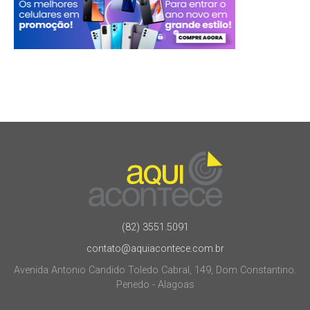
(82) 3551.5091
contato@aquiacontece.com.br
Avenida Antonio Candido Toledo Cabral, 149, Dom Constantino.
Penedo - Alagoas