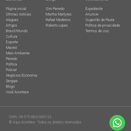
Página inicial
Giro Penedo
Expediente
Últimas notícias
Martha Martyres
Anuncie
Alagoas
Rafael Medeiros
Sugestão de Pauta
Artigos
Roberto Lopes
Política de privacidade
Brasil/Mundo
Termos de Uso
Cultura
Esporte
Maceió
Meio Ambiente
Penedo
Política
Policial
Negócios/Economia
Sergipe
Blogs
Você Acontece
CNPJ: 09.570.693/0001-22
© Aqui Acontece - Todos os direitos reservados