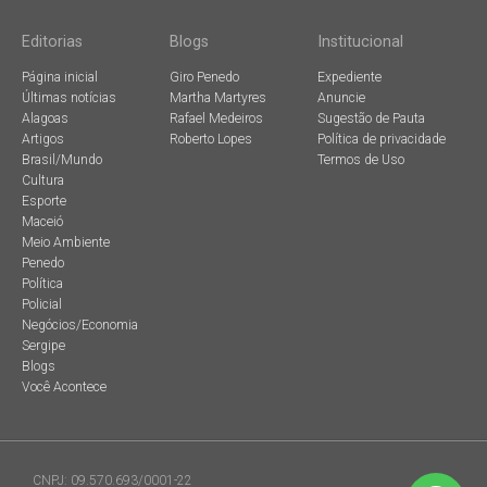
Editorias
Blogs
Institucional
Página inicial
Giro Penedo
Expediente
Últimas notícias
Martha Martyres
Anuncie
Alagoas
Rafael Medeiros
Sugestão de Pauta
Artigos
Roberto Lopes
Política de privacidade
Brasil/Mundo
Termos de Uso
Cultura
Esporte
Maceió
Meio Ambiente
Penedo
Política
Policial
Negócios/Economia
Sergipe
Blogs
Você Acontece
CNPJ: 09.570.693/0001-22