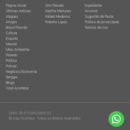
Página inicial
Giro Penedo
Expediente
Últimas notícias
Martha Martyres
Anuncie
Alagoas
Rafael Medeiros
Sugestão de Pauta
Artigos
Roberto Lopes
Política de privacidade
Brasil/Mundo
Termos de Uso
Cultura
Esporte
Maceió
Meio Ambiente
Penedo
Política
Policial
Negócios/Economia
Sergipe
Blogs
Você Acontece
CNPJ: 09.570.693/0001-22
© Aqui Acontece - Todos os direitos reservados