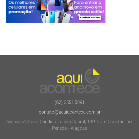
(82) 3551.5091
contato@aquiacontece.com.br
Avenida Antonio Candido Toledo Cabral, 149, Dom Constantino.
Penedo - Alagoas