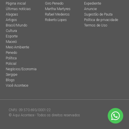
Página inicial
Giro Penedo
Expediente
Últimas notícias
Martha Martyres
Anuncie
Alagoas
Rafael Medeiros
Sugestão de Pauta
Artigos
Roberto Lopes
Política de privacidade
Brasil/Mundo
Termos de Uso
Cultura
Esporte
Maceió
Meio Ambiente
Penedo
Política
Policial
Negócios/Economia
Sergipe
Blogs
Você Acontece
CNPJ: 09.570.693/0001-22
© Aqui Acontece - Todos os direitos reservados