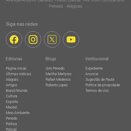
Avenida Antonio Candido Toledo Cabral, 149, Dom Constantino.
Penedo - Alagoas
Siga nas redes
Editorias
Blogs
Institucional
Página inicial
Giro Penedo
Expediente
Últimas notícias
Martha Martyres
Anuncie
Alagoas
Rafael Medeiros
Sugestão de Pauta
Artigos
Roberto Lopes
Política de privacidade
Brasil/Mundo
Termos de Uso
Cultura
Esporte
Maceió
Meio Ambiente
Penedo
Política
Policial