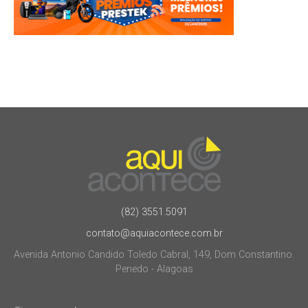
(82) 3551.5091
contato@aquiacontece.com.br
Avenida Antonio Candido Toledo Cabral, 149, Dom Constantino.
Penedo - Alagoas