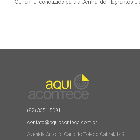
Gerlan foi conduzido para a Central de Flagrantes e
(82) 3551.5091
contato@aquiacontece.com.br
Avenida Antonio Candido Toledo Cabral, 149,