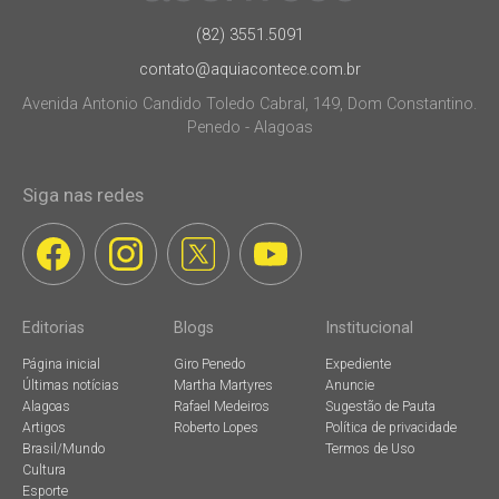
(82) 3551.5091
contato@aquiacontece.com.br
Avenida Antonio Candido Toledo Cabral, 149, Dom Constantino.
Penedo - Alagoas
Siga nas redes
Editorias
Blogs
Institucional
Página inicial
Giro Penedo
Expediente
Últimas notícias
Martha Martyres
Anuncie
Alagoas
Rafael Medeiros
Sugestão de Pauta
Artigos
Roberto Lopes
Política de privacidade
Brasil/Mundo
Termos de Uso
Cultura
Esporte