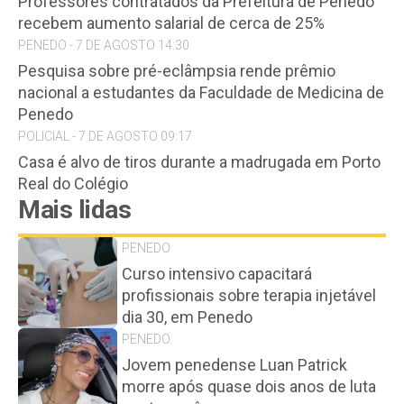
Professores contratados da Prefeitura de Penedo
recebem aumento salarial de cerca de 25%
PENEDO - 7 DE AGOSTO 14:30
Pesquisa sobre pré-eclâmpsia rende prêmio
nacional a estudantes da Faculdade de Medicina de
Penedo
POLICIAL - 7 DE AGOSTO 09:17
Casa é alvo de tiros durante a madrugada em Porto
Real do Colégio
Mais lidas
PENEDO
Curso intensivo capacitará
profissionais sobre terapia injetável
dia 30, em Penedo
PENEDO
Jovem penedense Luan Patrick
morre após quase dois anos de luta