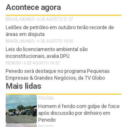
Acontece agora
BRASIL/MUNDO - 6 DE AGOSTO 21:37
Leilões de petróleo em outubro terão recorde de
áreas em disputa
BRASIL/MUNDO - 6 DE AGOSTO 19:35
Leis do licenciamento ambiental são
inconstitucionais, avalia DPU
PENEDO - 6 DE AGOSTO 16:32
Penedo será destaque no programa Pequenas
Empresas & Grandes Negócios, da TV Globo
Mais lidas
POLICIAL
Homem é ferido com golpe de foice
após discussão por dinheiro em
Penedo
POLICIAL