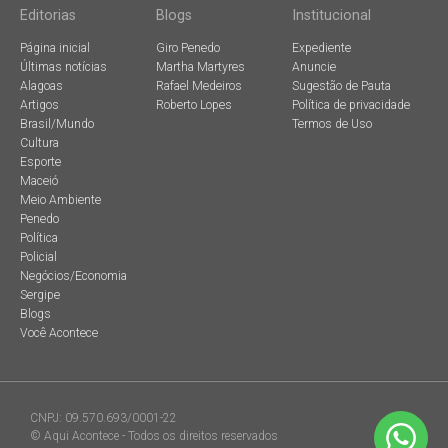
Editorias
Blogs
Institucional
Página inicial
Giro Penedo
Expediente
Últimas notícias
Martha Martyres
Anuncie
Alagoas
Rafael Medeiros
Sugestão de Pauta
Artigos
Roberto Lopes
Política de privacidade
Brasil/Mundo
Termos de Uso
Cultura
Esporte
Maceió
Meio Ambiente
Penedo
Política
Policial
Negócios/Economia
Sergipe
Blogs
Você Acontece
CNPJ: 09.570.693/0001-22
© Aqui Acontece - Todos os direitos reservados