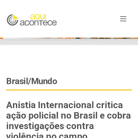
google-site-verification=EjSe5c8YipkwGd6E7NrnqocbcNz-
Xy8lpYSLnxw-AX8 google-site-verification:
googleb82de9a22cec23e8.html
Brasil/Mundo
Anistia Internacional critica
ação policial no Brasil e cobra
investigações contra
violência no campo