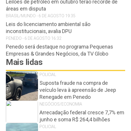
Leilões de petróleo em outubro terão recorde de
áreas em disputa
BRASIL/MUNDO - 6 DE AGOSTO 19:35
Leis do licenciamento ambiental são
inconstitucionais, avalia DPU
PENEDO - 6 DE AGOSTO 16:32
Penedo será destaque no programa Pequenas
Empresas & Grandes Negócios, da TV Globo
Mais lidas
POLICIAL
Suposta fraude na compra de
veículo leva à apreensão de Jeep
Renegade em Penedo
NEGÓCIOS/ECONOMIA
Arrecadação federal cresce 7,7% em
junho e soma R$ 264,4 bilhões
POLICIAL