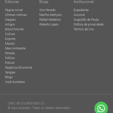
Editorias
Blogs
Institucional
Página inicial
Giro Penedo
Expediente
Últimas notícias
Martha Martyres
Anuncie
Alagoas
Rafael Medeiros
Sugestão de Pauta
Artigos
Roberto Lopes
Política de privacidade
Brasil/Mundo
Termos de Uso
Cultura
Esporte
Maceió
Meio Ambiente
Penedo
Política
Policial
Negócios/Economia
Sergipe
Blogs
Você Acontece
CNPJ: 09.570.693/0001-22
© Aqui Acontece - Todos os direitos reservados