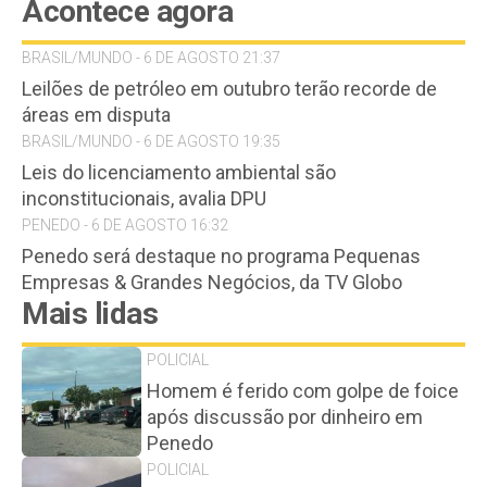
Acontece agora
BRASIL/MUNDO - 6 DE AGOSTO 21:37
Leilões de petróleo em outubro terão recorde de
áreas em disputa
BRASIL/MUNDO - 6 DE AGOSTO 19:35
Leis do licenciamento ambiental são
inconstitucionais, avalia DPU
PENEDO - 6 DE AGOSTO 16:32
Penedo será destaque no programa Pequenas
Empresas & Grandes Negócios, da TV Globo
Mais lidas
POLICIAL
Homem é ferido com golpe de foice
após discussão por dinheiro em
Penedo
POLICIAL