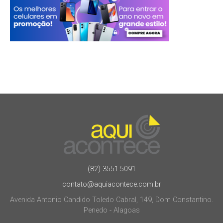
(82) 3551.5091
contato@aquiacontece.com.br
Avenida Antonio Candido Toledo Cabral, 149, Dom Constantino.
Penedo - Alagoas