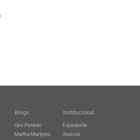
m
Blogs
Institucional
Giro Penedo
Expediente
Martha Martyres
Anuncie