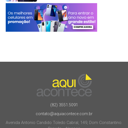
(82) 3551.5091
contato@aquiacontece.com.br
Avenida Antonio Candido Toledo Cabral, 149, Dom Constantino.