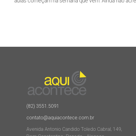
aulas começam na semana que vem. Ainda não acredi
(82) 3551.5091
contato@aquiacontece.com.br
Avenida Antonio Candido Toledo Cabral, 149,