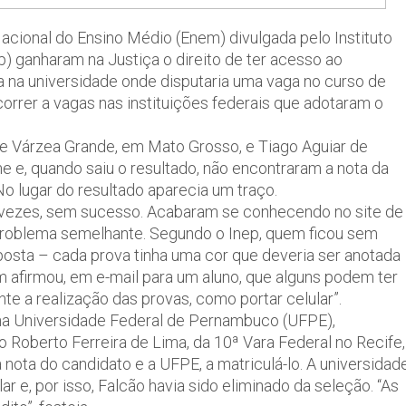
cional do Ensino Médio (Enem) divulgada pelo Instituto
) ganharam na Justiça o direito de ter acesso ao
 na universidade onde disputaria uma vaga no curso de
orrer a vagas nas instituições federais que adotaram o
de Várzea Grande, em Mato Grosso, e Tiago Aguiar de
e e, quando saiu o resultado, não encontraram a nota da
o lugar do resultado aparecia um traço.
s vezes, sem sucesso. Acabaram se conhecendo no site de
problema semelhante. Segundo o Inep, quem ficou sem
posta – cada prova tinha uma cor que deveria ser anotada
 afirmou, em e-mail para um aluno, que alguns podem ter
ante a realização das provas, como portar celular”.
 na Universidade Federal de Pernambuco (UFPE),
o Roberto Ferreira de Lima, da 10ª Vara Federal no Recife,
 nota do candidato e a UFPE, a matriculá-lo. A universidad
r e, por isso, Falcão havia sido eliminado da seleção. “As