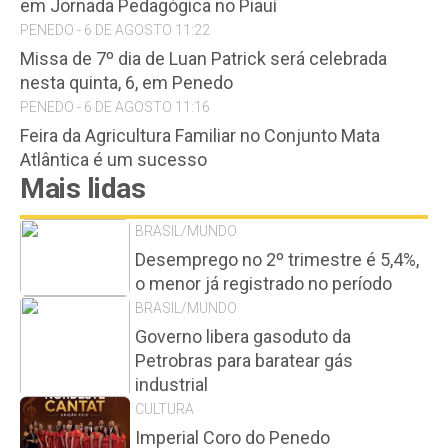
em Jornada Pedagógica no Piauí
PENEDO - 6 DE AGOSTO 11:22
Missa de 7º dia de Luan Patrick será celebrada
nesta quinta, 6, em Penedo
PENEDO - 6 DE AGOSTO 11:16
Feira da Agricultura Familiar no Conjunto Mata
Atlântica é um sucesso
Mais lidas
BRASIL/MUNDO
Desemprego no 2º trimestre é 5,4%,
o menor já registrado no período
BRASIL/MUNDO
Governo libera gasoduto da
Petrobras para baratear gás
industrial
CULTURA
Imperial Coro do Penedo