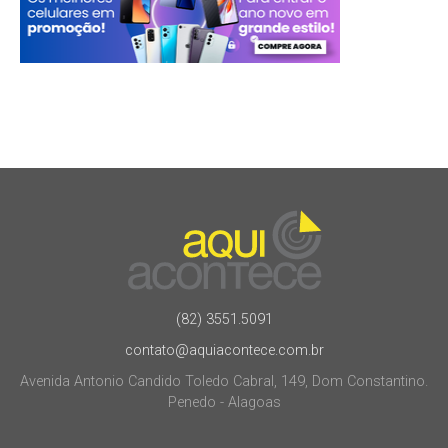
(82) 3551.5091
contato@aquiacontece.com.br
Avenida Antonio Candido Toledo Cabral, 149, Dom Constantino.
Penedo - Alagoas