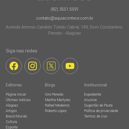
(82) 3551.5091
contato@aquiacontece.com.br
Avenida Antonio Candido Toledo Cabral, 149, Dom Constantino.
Penedo - Alagoas
Siga nas redes
Editorias
Blogs
Institucional
Página inicial
Giro Penedo
Expediente
Últimas notícias
Martha Martyres
Anuncie
Alagoas
Rafael Medeiros
Sugestão de Pauta
Artigos
Roberto Lopes
Política de privacidade
Brasil/Mundo
Termos de Uso
Cultura
Esporte