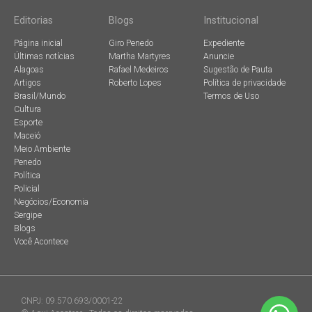
Editorias
Blogs
Institucional
Página inicial
Giro Penedo
Expediente
Últimas notícias
Martha Martyres
Anuncie
Alagoas
Rafael Medeiros
Sugestão de Pauta
Artigos
Roberto Lopes
Política de privacidade
Brasil/Mundo
Termos de Uso
Cultura
Esporte
Maceió
Meio Ambiente
Penedo
Política
Policial
Negócios/Economia
Sergipe
Blogs
Você Acontece
CNPJ: 09.570.693/0001-22