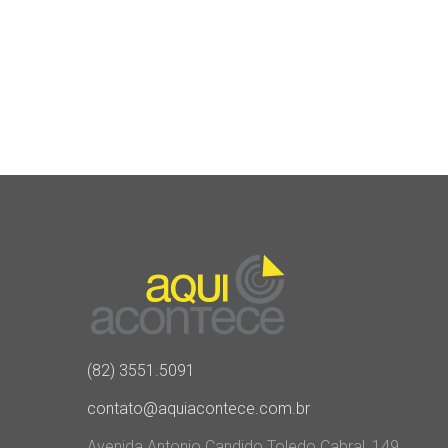
(82) 3551.5091
contato@aquiacontece.com.br
Avenida Antonio Candido Toledo Cabral, 149,