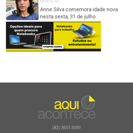
GENTE 🙂
Anne Silva comemora idade nova
nesta sexta, 31 de julho
(82) 3551.5091