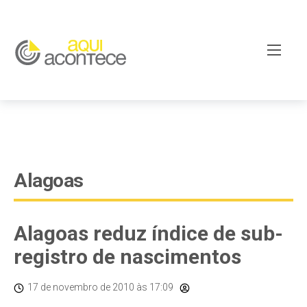
google-site-verification=EjSe5c8YipkwGd6E7NrnqocbcNz-
Xy8lpYSLnxw-AX8 google-site-verification:
googleb82de9a22cec23e8.html
Alagoas
Alagoas reduz índice de sub-
registro de nascimentos
17 de novembro de 2010
às 17:09