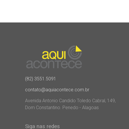
(82) 3551.5091
contato@aquiacontece.com.br
Avenida Antonio Candido Toledo Cabral, 149,
Dom Constantino. Penedo - Alagoas
Siga nas redes