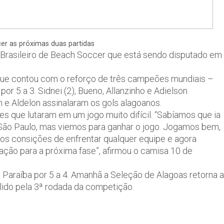
er as próximas duas partidas
 Brasileiro de Beach Soccer que está sendo disputado em
que contou com o reforço de três campeões mundiais –
or 5 a 3. Sidnei (2), Bueno, Allanzinho e Adielson
n e Aldelon assinalaram os gols alagoanos.
s que lutaram em um jogo muito difícil. “Sabíamos que ia
de São Paulo, mas viemos para ganhar o jogo. Jogamos bem,
mos consições de enfrentar qualquer equipe e agora
cação para a próxima fase”, afirmou o camisa 10 de
 Paraíba por 5 a 4. Amanhã a Seleção de Alagoas retorna a
álido pela 3ª rodada da competição.