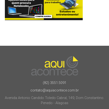
(82) 3551.5091
contato@aquiacontece.com.br
Avenida Antonio Candido Toledo Cabral, 149, Dom Constantino.
Penedo - Alagoas