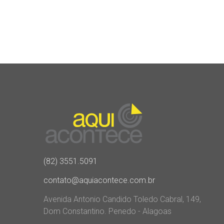
(82) 3551.5091
contato@aquiacontece.com.br
Avenida Antonio Candido Toledo Cabral, 149,
Dom Constantino. Penedo - Alagoas