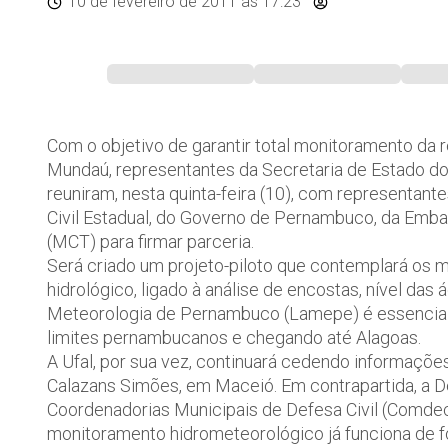
10 de fevereiro de 2011
às 17:23
Com o objetivo de garantir total monitoramento da 
Mundaú, representantes da Secretaria de Estado d
reuniram, nesta quinta-feira (10), com representant
Civil Estadual, do Governo de Pernambuco, da Embai
(MCT) para firmar parceria.
Será criado um projeto-piloto que contemplará os 
hidrológico, ligado à análise de encostas, nível das
Meteorologia de Pernambuco (Lamepe) é essencial p
limites pernambucanos e chegando até Alagoas.
A Ufal, por sua vez, continuará cedendo informaçõe
Calazans Simões, em Maceió. Em contrapartida, a De
Coordenadorias Municipais de Defesa Civil (Comdec
monitoramento hidrometeorológico já funciona de f