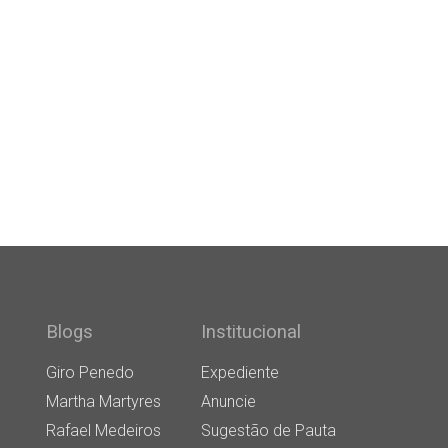
Blogs
Institucional
Giro Penedo
Expediente
Martha Martyres
Anuncie
Rafael Medeiros
Sugestão de Pauta