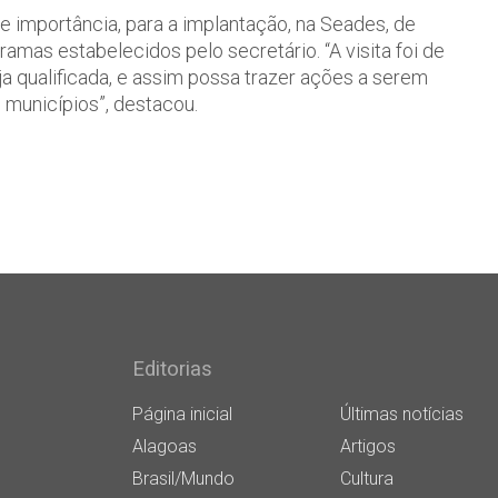
de importância, para a implantação, na Seades, de
amas estabelecidos pelo secretário. “A visita foi de
a qualificada, e assim possa trazer ações a serem
 municípios”, destacou.
Editorias
Página inicial
Últimas notícias
Alagoas
Artigos
Brasil/Mundo
Cultura