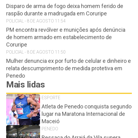
Disparo de arma de fogo deixa homem ferido de
raspão durante a madrugada em Coruripe
POLICIAL - 8 DE AGOSTO 11:54
PM encontra revólver e munições após denúncia
de homem armado em estabelecimento de
Coruripe
POLICIAL - 8 DE AGOSTO 11:50
Mulher denuncia ex por furto de celular e dinheiro e
relata descumprimento de medida protetiva em
Penedo
Mais lidas
ESPORTE
Atleta de Penedo conquista segundo
lugar na Maratona Internacional de
Maceió
PENEDO
Ressaca do Arraiá da Vila supera