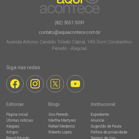
(82) 3551.5091
contato@aquiacontece.com.br
Avenida Antonio Candido Toledo Cabral, 149, Dom Constantino.
Penedo - Alagoas
Siga nas redes
Editorias
Blogs
Institucional
Página inicial
Giro Penedo
Expediente
Últimas notícias
Martha Martyres
Anuncie
Alagoas
Rafael Medeiros
Sugestão de Pauta
Artigos
Roberto Lopes
Política de privacidade
Brasil/Mundo
Termos de Uso