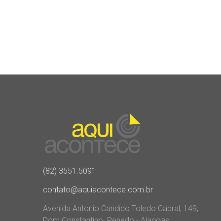
(82) 3551.5091
contato@aquiacontece.com.br
Avenida Antonio Candido Toledo Cabral, 149,
Dom Constantino. Penedo - Alagoas