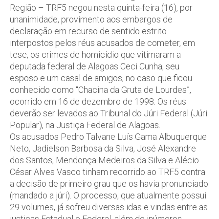
Região – TRF5 negou nesta quinta-feira (16), por
unanimidade, provimento aos embargos de
declaração em recurso de sentido estrito
interpostos pelos réus acusados de cometer, em
tese, os crimes de homicídio que vitimaram a
deputada federal de Alagoas Ceci Cunha, seu
esposo e um casal de amigos, no caso que ficou
conhecido como “Chacina da Gruta de Lourdes”,
ocorrido em 16 de dezembro de 1998. Os réus
deverão ser levados ao Tribunal do Júri Federal (Júri
Popular), na Justiça Federal de Alagoas.
Os acusados Pedro Talvane Luís Gama Albuquerque
Neto, Jadielson Barbosa da Silva, José Alexandre
dos Santos, Mendonça Medeiros da Silva e Alécio
César Alves Vasco tinham recorrido ao TRF5 contra
a decisão de primeiro grau que os havia pronunciado
(mandado a júri). O processo, que atualmente possui
29 volumes, já sofreu diversas idas e vindas entre as
justiças Estadual e Federal, além de inúmeros