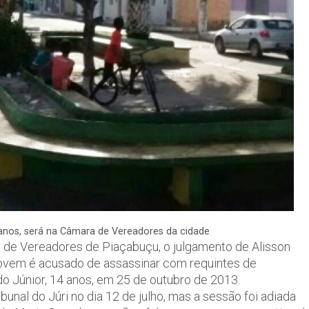
anos, será na Câmara de Vereadores da cidade
ra de Vereadores de Piaçabuçu, o julgamento de Alisson
O jovem é acusado de assassinar com requintes de
 Júnior, 14 anos, em 25 de outubro de 2013.
unal do Júri no dia 12 de julho, mas a sessão foi adiada