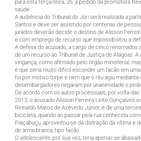
para esta terça-feira, 26, a pedido da promotora 
saúde.
A audiência do Tribunal do Júri será realizada a par
Santos e deve ser assistido por centenas de pesso
jurados deverão decidir o destino de Alisson Ferrei
e com emprego de recurso que impossibilitou a def
A defesa do acusado, a cargo de cinco renomados ad
de um recurso ao Tribunal de Justiça de Alagoas. A 
vingança, como afirmado pelo órgão ministerial, ma
e que seria muito difícil esconder um facão em uma 
foi por motivo torpe e nem que o réu agiu mediante 
desembargadores negaram por unanimidade o pedid
De acordo com os autos processuais, por volta das
2013, o acusado Alisson Ferreira Leite Gonçalves e
Reinaldo Matos de Azevedo Júnior, e de uma tercei
bicicleta, quando ao passar pela rua conhecida co
Piaçabuçu, aproveitou-se da distração da vítima e 
de arma branca, tipo facão.
O adolescente, por sua vez, teria apenas se abaixa