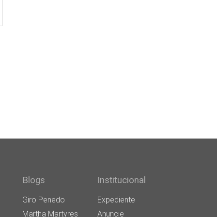
Blogs
Institucional
Giro Penedo
Expediente
Martha Martyres
Anuncie