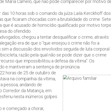
Neide Maria Camelo, que não pôde comparecer por motivo d
tir das 10 horas sob o comando da juíza Laila Kerckhoff dos
as que ficaram chocadas com a brutalidade do crime. Sete
ra que é acusado de homicídio qualificado por motivo torp
esa do ofendido.
vogados, chegou a tentar desqualificar o crime, através
alegação era de que o “que ensejou o crime não foi a
s sim a discussão dos envolvidos seguida de luta corporal
bicicleta, razão pela qual não se pode dizer que o crime
recurso que impossibilitou a defesa da vítima”. Os
o e mantiveram a sentença de pronúncia.
 22 horas de 25 de outubro de
stava na companhia da vítima,
ra pessoa, andando de
mo Corredor da Matança, em
desferiu nesta inúmeros golpes
do e começado a chorar,