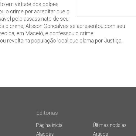
ito em virtude dos golpes
ou o crime por acreditar que o
onsável pelo assassinato de seu
 após o crime, Alisson Gonçalves se apresentou com seu
arecica, em Maceió, e confessou o crime.
u revolta na população local que clama por Justiça.
Editorias
Página inicial
Últimas notícias
Alagoas
Artigos