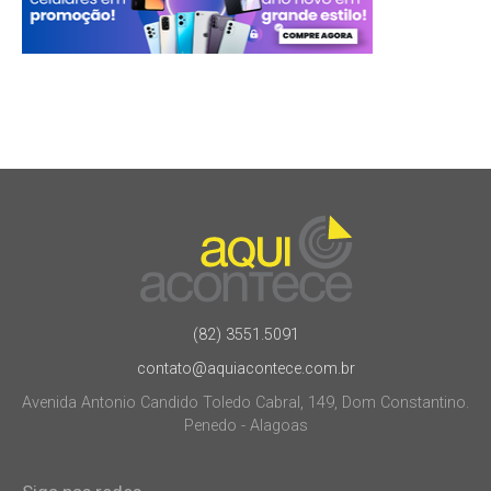
(82) 3551.5091
contato@aquiacontece.com.br
Avenida Antonio Candido Toledo Cabral, 149, Dom Constantino.
Penedo - Alagoas