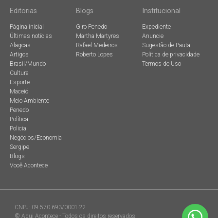
Editorias
Blogs
Institucional
Página inicial
Giro Penedo
Expediente
Últimas notícias
Martha Martyres
Anuncie
Alagoas
Rafael Medeiros
Sugestão de Pauta
Artigos
Roberto Lopes
Política de privacidade
Brasil/Mundo
Termos de Uso
Cultura
Esporte
Maceió
Meio Ambiente
Penedo
Política
Policial
Negócios/Economia
Sergipe
Blogs
Você Acontece
CNPJ: 09.570.693/0001-22
© Aqui Acontece - Todos os direitos reservados