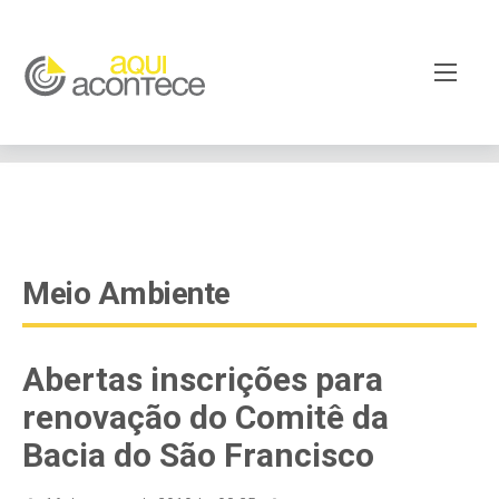
google-site-verification=EjSe5c8YipkwGd6E7NrnqocbcNz-
Xy8lpYSLnxw-AX8 google-site-verification:
googleb82de9a22cec23e8.html
Meio Ambiente
Abertas inscrições para
renovação do Comitê da
Bacia do São Francisco