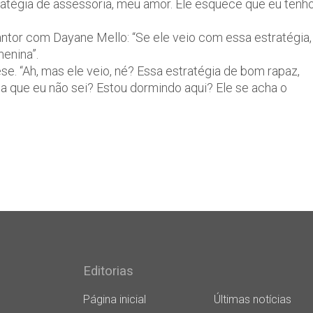
ratégia de assessoria, meu amor. Ele esquece que eu tenh
antor com Dayane Mello: “Se ele veio com essa estratégia,
enina”.
e. “Ah, mas ele veio, né? Essa estratégia de bom rapaz,
ha que eu não sei? Estou dormindo aqui? Ele se acha o
Editorias
Página inicial
Últimas notícias