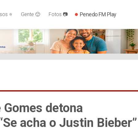
Penedo FM Play
os ⭐️
Gente 🙂
Fotos 📷
e Gomes detona
“Se acha o Justin Bieber”