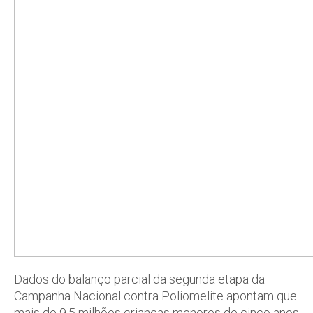
Dados do balanço parcial da segunda etapa da
Campanha Nacional contra Poliomelite apontam que
mais de 9,5 milhões crianças menores de cinco anos