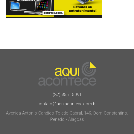
(82) 3551.5091
contato@aquiacontece.com.br
Avenida Antonio Candido Toledo Cabral, 149, Dom Constantino.
Penedo - Alagoas