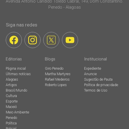
Avenida Antonio Candido Toledo Cabral, 149, Dom Constantino.
Penedo - Alagoas
Siga nas redes
Editorias
Blogs
Institucional
Página inicial
Giro Penedo
Expediente
Últimas notícias
Martha Martyres
Anuncie
Alagoas
Rafael Medeiros
Sugestão de Pauta
Artigos
Roberto Lopes
Política de privacidade
Brasil/Mundo
Termos de Uso
Cultura
Esporte
Maceió
Meio Ambiente
Penedo
Política
Policial