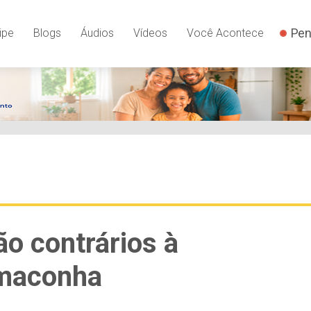
Pen
ipe
Blogs
Áudios
Vídeos
Você Acontece
o contrários à
 maconha