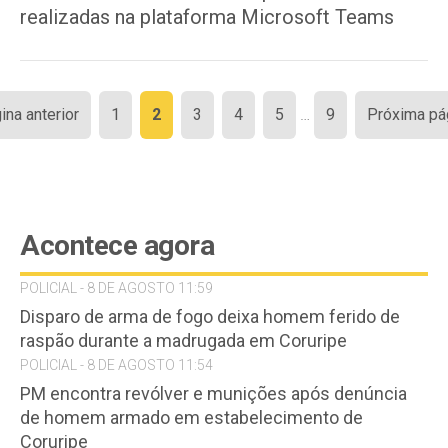
realizadas na plataforma Microsoft Teams
Paginação
ina anterior
1
2
3
4
5
…
9
Próxima pá
de
posts
Acontece agora
POLICIAL - 8 DE AGOSTO 11:59
Disparo de arma de fogo deixa homem ferido de
raspão durante a madrugada em Coruripe
POLICIAL - 8 DE AGOSTO 11:54
PM encontra revólver e munições após denúncia
de homem armado em estabelecimento de
Coruripe