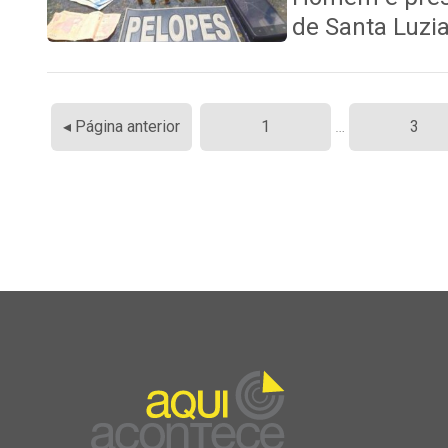
de Santa Luzi
Paginação
◂ Página anterior
1
…
3
de
posts