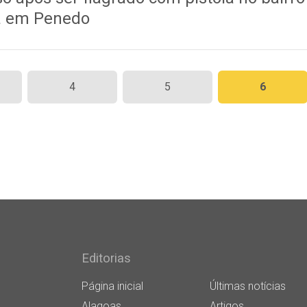
a em Penedo
4
5
6
Editorias
Página inicial
Últimas notícias
Alagoas
Artigos