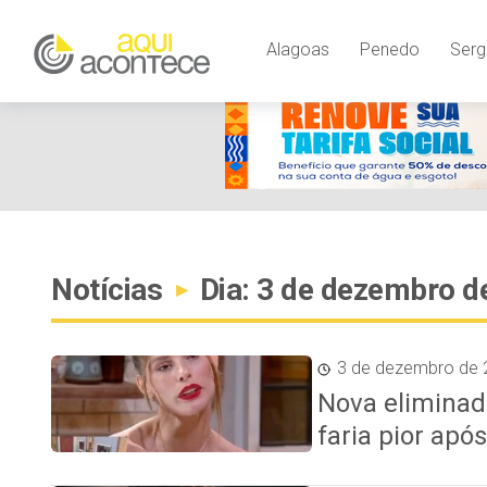
Alagoas
Penedo
Serg
Notícias
Dia: 3 de dezembro d
▸
3 de dezembro de 
Nova eliminad
faria pior apó