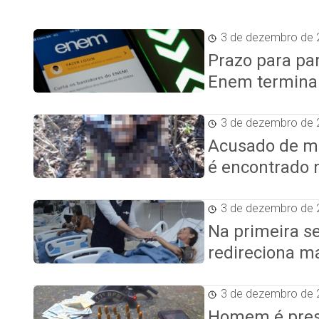
3 de dezembro de 
Prazo para par
Enem termina 
3 de dezembro de 
Acusado de ma
é encontrado 
3 de dezembro de 
Na primeira s
redireciona m
3 de dezembro de 
Homem é preso