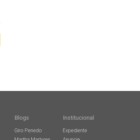
Blogs
Institucional
Giro Penedo
Expediente
Martha Martyres
Anuncie