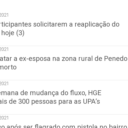
2021
ticipantes solicitarem a reaplicação do
hoje (3)
2021
tar a ex-esposa na zona rural de Penedo
morto
2021
emana de mudança do fluxo, HGE
ais de 300 pessoas para as UPA’s
2021
 após ser flagrado com pistola no bairro