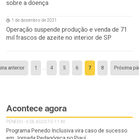
sobre a doença
1 de dezembro de 2021
Operação suspende produção e venda de 71
mil frascos de azeite no interior de SP
Paginação
ina anterior
1
…
4
5
6
7
8
Próxima pá
de
posts
Acontece agora
PENEDO - 6 DE AGOSTO 11:40
Programa Penedo Inclusiva vira caso de sucesso
em Jornada Pedagógica no Piauí