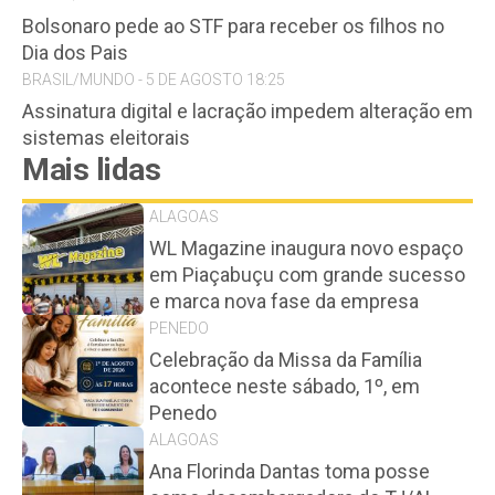
Bolsonaro pede ao STF para receber os filhos no
Dia dos Pais
BRASIL/MUNDO - 5 DE AGOSTO 18:25
Assinatura digital e lacração impedem alteração em
sistemas eleitorais
Mais lidas
ALAGOAS
WL Magazine inaugura novo espaço
em Piaçabuçu com grande sucesso
e marca nova fase da empresa
PENEDO
Celebração da Missa da Família
acontece neste sábado, 1º, em
Penedo
ALAGOAS
Ana Florinda Dantas toma posse