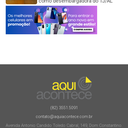
como desembargadora do TJ/AL
(82) 3551.5091
contato@aquiacontece.com.br
Avenida Antonio Candido Toledo Cabral, 149, Dom Constantino.