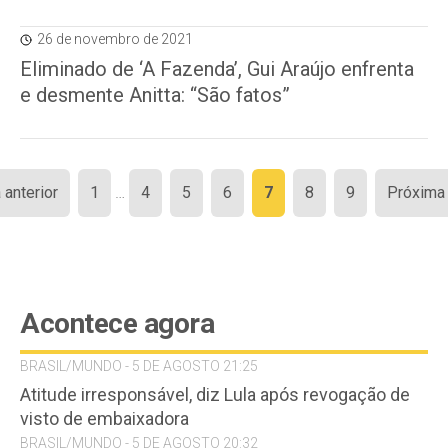
26 de novembro de 2021
Eliminado de ‘A Fazenda’, Gui Araújo enfrenta
e desmente Anitta: “São fatos”
Paginação
 anterior
1
…
4
5
6
7
8
9
Próxima 
de
posts
Acontece agora
BRASIL/MUNDO - 5 DE AGOSTO 21:25
Atitude irresponsável, diz Lula após revogação de
visto de embaixadora
BRASIL/MUNDO - 5 DE AGOSTO 20:32